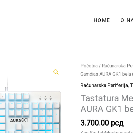
HOME
O N
Tastatura
Početna
/
Računarska Peri
Mehanička
Gamdias AURA GK1 bela (
Gaming
Računarska Periferija
,
T
Gamdias
Tastatura M
AURA
AURA GK1 bel
GK1
bela
3.700.00
рсд
(Red
switch)
Key SwitchMechanical 