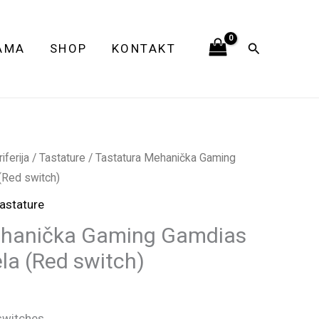
Gamdias
AURA
Pretraga
AMA
SHOP
KONTAKT
GK1
bela
(Red
switch)
količina
ferija
/
Tastature
/ Tastatura Mehanička Gaming
Red switch)
astature
ehanička Gaming Gamdias
a (Red switch)
switches