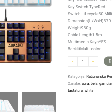
količina
Key Switch TypeRed
Switch Lifecycle50 Mill
Dimension(LxWxH)370 
Weight930g
Cable Length1.5m
Multimedia KeysYES
BacklitMulti-color
D
-
+
Kategorije:
Računarska Peri
Oznake:
aura
,
bela
,
gamdia
tastatura
,
white