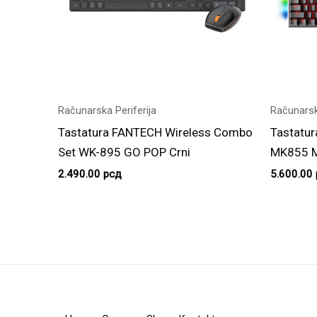
Računarska Periferija
Računarsk
Tastatura FANTECH Wireless Combo
Tastatu
Set WK-895 GO POP Crni
MK855 Me
2.490.00
рсд
5.600.00