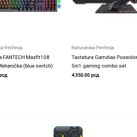
a Periferija
Računarska Periferija
ra FANTECH Maxfit108
Tastatura Gamdias Poseido
hanička (blue switch)
5in1 gaming combo set
рсд
4.350.00
рсд