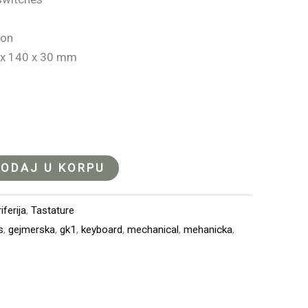
ion
x 140 x 30 mm
ODAJ U KORPU
ferija
,
Tastature
s
,
gejmerska
,
gk1
,
keyboard
,
mechanical
,
mehanicka
,