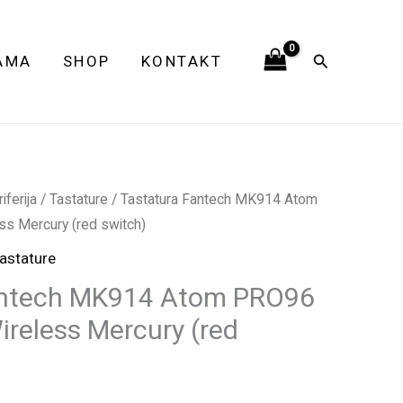
Atom
PRO96
Pretraga
AMA
SHOP
KONTAKT
Mehanička
Wireless
Mercury
(red
switch)
količina
ferija
/
Tastature
/ Tastatura Fantech MK914 Atom
s Mercury (red switch)
astature
antech MK914 Atom PRO96
reless Mercury (red