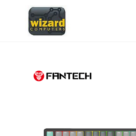
Pređi
na
sadržaj