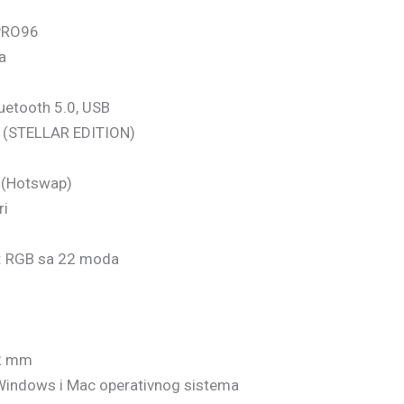
PRO96
a
uetooth 5.0, USB
y (STELLAR EDITION)
a (Hotswap)
ri
e: RGB sa 22 moda
42 mm
indows i Mac operativnog sistema