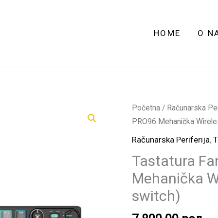
HOME
O N
Tastatura
Početna
/
Računarska Peri
Fantech
PRO96 Mehanička Wireles
MK914
Računarska Periferija
,
T
Atom
Tastatura F
PRO96
Mehanička Wi
Mehanička
Wireless
switch)
Mercury
(red