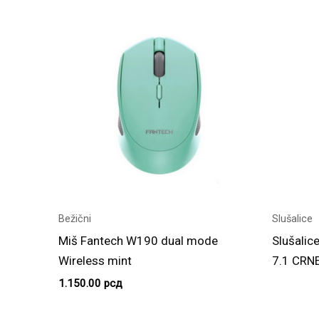
Bežični
Slušalice
Miš Fantech W190 dual mode
Slušali
Wireless mint
7.1 CRN
1.150.00
рсд