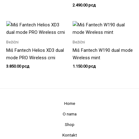
2.490.00
рсд
Bežični
Bežični
Miš Fantech Helios XD3 dual
Miš Fantech W190 dual mode
mode PRO Wireless crni
Wireless mint
3.850.00
рсд
1.150.00
рсд
Home
O nama
Shop
Kontakt