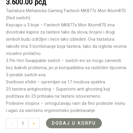
3.600.00
рсд
Tastatura Mehanicka Gaming Fantech MK877s Mori Atom87S
(Red switch)
Keycaps u 3 boje – Fantech MK877s Mori Atom87S ima
dvostruke kapice za tastere tako da slova, brojevi i drugi
simboli budu izdržljivi i neće lako izbledeti. Ova tastatura
takođe ima 3 kombinacije boja tastera, tako da izgleda veoma
vizuelno privlačno.
3 Pin Hot-Swappable switch – switch-evi se mogu zameniti
bez ikakvih problema, jer je kompatibilna sa različitim tipovima
3-pinskih switch-eva.
Svetlosni efekti – opremljen sa 17 modova spektra
25 tastera antighosting – Superiorni anti-ghosting koji
podržava do 25 pritisaka na tastere istovremeno
Podesive stopice – omogućavaju vam da fino podesite visinu
i ugao za savršeno ergonomsko podešavanje
DODAJ U KORPU
-
+