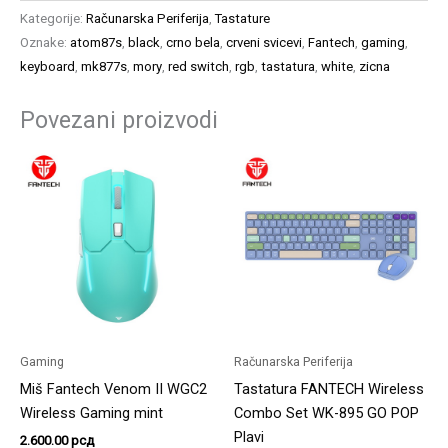
Kategorije:
Računarska Periferija
,
Tastature
Oznake:
atom87s
,
black
,
crno bela
,
crveni svicevi
,
Fantech
,
gaming
,
keyboard
,
mk877s
,
mory
,
red switch
,
rgb
,
tastatura
,
white
,
zicna
Povezani proizvodi
Gaming
Računarska Periferija
Miš Fantech Venom II WGC2
Tastatura FANTECH Wireless
Wireless Gaming mint
Combo Set WK-895 GO POP
Plavi
2.600.00
рсд