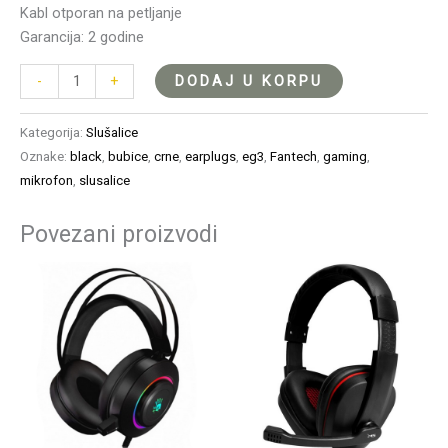
Kabl otporan na petljanje
Garancija: 2 godine
DODAJ U KORPU
-
+
Kategorija:
Slušalice
Oznake:
black
,
bubice
,
crne
,
earplugs
,
eg3
,
Fantech
,
gaming
,
mikrofon
,
slusalice
Povezani proizvodi