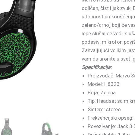
odličan, čist i jak zvu
udobnost pri korišćenju
zeleno/crnoj boji će vas
lepe slušalice već i sl
podesivi mikrofon poviš
Zahvaljujući velikim ja
vam da uronite u svet ig
Specifikacija:
Proizvođač: Marvo S
Model: H8323
Boja: Zelena
Tip: Headset sa mik
Sistem: stereo
Frekvencijski opseg
Povezivanje: Jack 3
Dužina kabla: 1.8m