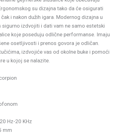
k. Ergonomskog su dizajna tako da će osigurati
 čak i nakon dužih igara. Modernog dizajna u
 sigurno izdvojiti i dati vam ne samo estetski
ušalice koje poseduju odlične performanse. Imaju
ene osetljivosti i prenos govora je odličan.
stučićima, izdvojiće vas od okolne buke i pomoći
re u kojoj se nalazite.
corpion
rofonom
: 20 Hz-20 KHz
.5 mm