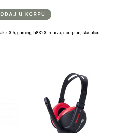
ODAJ U KORPU
ake:
3.5
,
gaming
,
h8323
,
marvo
,
scorpion
,
slusalice