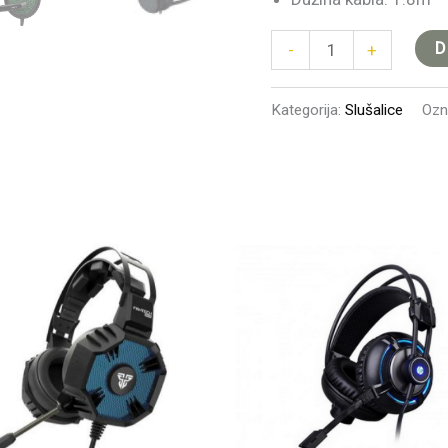
D
-
+
Kategorija:
Slušalice
Ozn