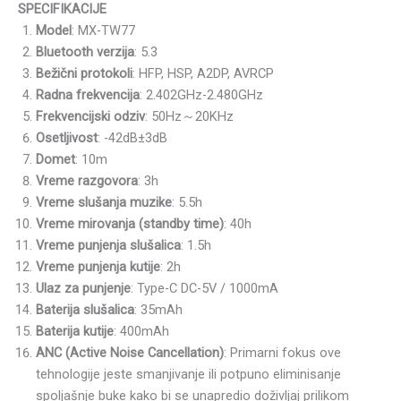
SPECIFIKACIJE
Model
: MX-TW77
Bluetooth verzija
: 5.3
Bežični protokoli
: HFP, HSP, A2DP, AVRCP
Radna frekvencija
: 2.402GHz-2.480GHz
Frekvencijski odziv
: 50Hz～20KHz
Osetljivost
: -42dB±3dB
Domet
: 10m
Vreme razgovora
: 3h
Vreme slušanja muzike
: 5.5h
Vreme mirovanja (standby time)
: 40h
Vreme punjenja slušalica
: 1.5h
Vreme punjenja kutije
: 2h
Ulaz za punjenje
: Type-C DC-5V / 1000mA
Baterija slušalica
: 35mAh
Baterija kutije
: 400mAh
ANC (Active Noise Cancellation)
: Primarni fokus ove
tehnologije jeste smanjivanje ili potpuno eliminisanje
spoljašnje buke kako bi se unapredio doživljaj prilikom