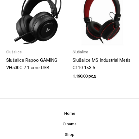
Slušalice
Slušalice
Slušalice Rapoo GAMING
Slušalice MS Industrial Metis
VH500C 7.1 crne USB
C110 1×3.5
1.190.00
рсд
Home
O nama
Shop