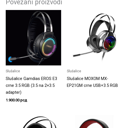
Povezani proizvodi
Slušalice
Slušalice
Slušalice Gamdias EROS E3
Slušalice MOXOM MX-
crne 3.5 RGB (3.5 na 2×3.5
EP21GM crne USB+3.5 RGB
adapter)
1.900.00
рсд