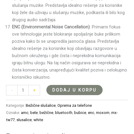
slušanja muzike. Predstavlja idealno rešenje za korisnike
koji žele da uživaju u slušanju muzike, podkasta ili bilo kog
drugog audio sadržaja.
ENC (Environmental Noise Cancellation)
: Primarni fokus
ove tehnologije jeste blokiranje spoljašnje buke prilikom
poziva kako bi se unapredila jasnoća glasa. Predstavlja
idealno rešenje za korisnike koji obavljaju razgovore u
bučnom okruženju i gde čista i neprekidna komunikacija
igraju bitnu ulogu. Na taj način osigurava se neprekidna i
čista konverzacija, unapređujući kvalitet poziva i celokupno
korisničko iskustvo.
DODAJ U KORPU
-
+
Kategorije:
Bežične slušalice
,
Oprema za telefone
Oznake:
amc
,
bele
,
bežične
,
bluetooth
,
bubice
,
enc
,
moxom
,
mx-
tw77
,
slusalice
,
white