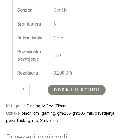
Senzor
Optički
Broj tastera
6
Dužina kabla
1.5 m
Pozadinsko
LED
osvetljenje
Rezolucija
3.200 DPi
DODAJ U KORPU
-
+
Kategorije:
Gaming
,
Miševi
,
Žičani
Oznake:
black
,
crni
,
gaming
,
gm-206
,
gm206
,
miš
,
osvetljenja
,
pozadinskog
,
rgb
,
Xtrike
,
zicni
Povezani proizvodi