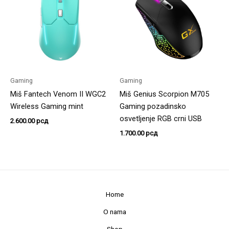
Gaming
Gaming
Miš Fantech Venom II WGC2
Miš Genius Scorpion M705
Wireless Gaming mint
Gaming pozadinsko
osvetljenje RGB crni USB
2.600.00
рсд
1.700.00
рсд
Home
O nama
Shop