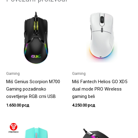
Gaming
Gaming
Miš Genius Scorpion M700
Miš Fantech Helios GO XD5
Gaming pozadinsko
dual mode PRO Wireless
osvetljenje RGB crni USB
gaming beli
1.650.00
рсд
4.250.00
рсд