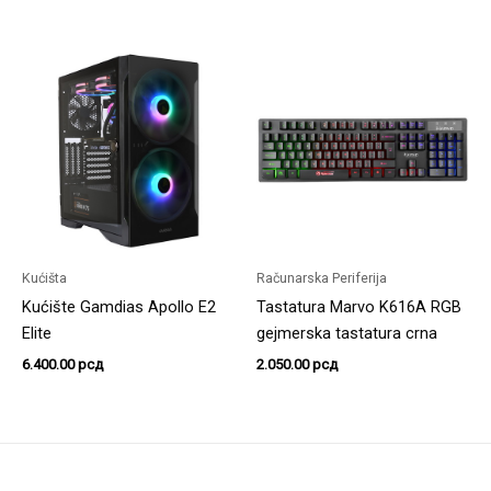
Kućišta
Računarska Periferija
Kućište Gamdias Apollo E2
Tastatura Marvo K616A RGB
Elite
gejmerska tastatura crna
6.400.00
рсд
2.050.00
рсд