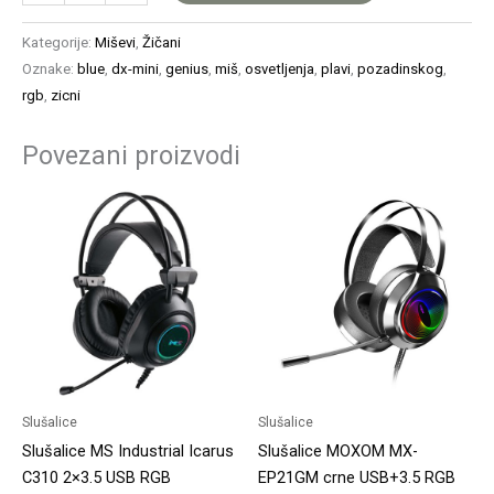
Kategorije:
Miševi
,
Žičani
Oznake:
blue
,
dx-mini
,
genius
,
miš
,
osvetljenja
,
plavi
,
pozadinskog
,
rgb
,
zicni
Povezani proizvodi
Slušalice
Slušalice
Slušalice MS Industrial Icarus
Slušalice MOXOM MX-
C310 2×3.5 USB RGB
EP21GM crne USB+3.5 RGB