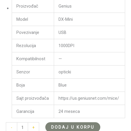
Proizvođač
Genius
Model
DX-Mini
Povezivanje
USB
Rezolucija
1000DPI
Kompatibilnost
—
Senzor
opticki
Boja
Blue
Sajt proizvođača
https://us.geniusnet.com/mice/
Garancija
24 meseca
DODAJ U KORPU
-
+