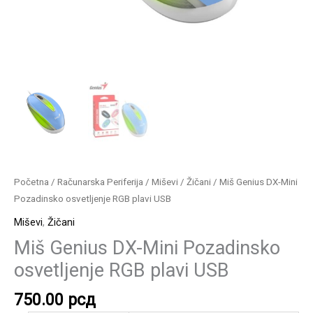
Početna
/
Računarska Periferija
/
Miševi
/
Žičani
/ Miš Genius DX-Mini
Pozadinsko osvetljenje RGB plavi USB
Miševi
,
Žičani
Miš Genius DX-Mini Pozadinsko
osvetljenje RGB plavi USB
750.00
рсд