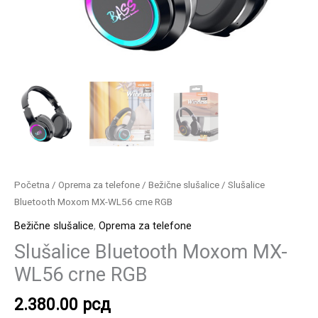
Početna
/
Oprema za telefone
/
Bežične slušalice
/ Slušalice
Bluetooth Moxom MX-WL56 crne RGB
Bežične slušalice
,
Oprema za telefone
Slušalice Bluetooth Moxom MX-
WL56 crne RGB
2.380.00
рсд