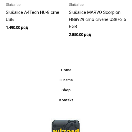
Slušalice
Slušalice
Slušalice A4Tech HU-8 crne
Slušalice MARVO Scorpion
USB
HG8929 crno crvene USB+3.5
RGB
1.490.00
рсд
2.850.00
рсд
Home
O nama
Shop
Kontakt