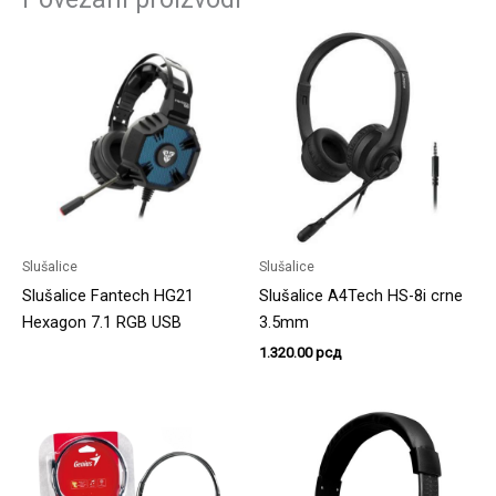
Slušalice
Slušalice
Slušalice Fantech HG21
Slušalice A4Tech HS-8i crne
Hexagon 7.1 RGB USB
3.5mm
1.320.00
рсд