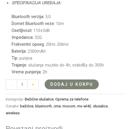
SPECIFIKACIJA UREĐAJA:
Bluetooth verzija:
5.0
Domet Bluetooth veze:
10m
Osetljivost:
110±3dB
Impedanca:
32Ω
Frekventni opseg:
20Hz-20kHz
Baterija:
2500mAh
Tip:
punjiva
Trajanje:
slušanje muzike do 4h, stabdBy do 300h
Vreme punjenja:
2h
DODAJ U KORPU
-
+
Kategorije:
Bežične slušalice
,
Oprema za telefone
Oznake:
bežične
,
bluetooth
,
crne
,
moxom
,
mx-wl42
,
slusalice
,
wireless
Povezani proizvodi