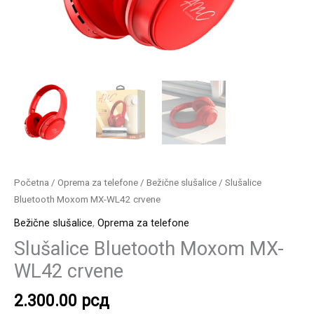
Početna
/
Oprema za telefone
/
Bežične slušalice
/ Slušalice
Bluetooth Moxom MX-WL42 crvene
Bežične slušalice
,
Oprema za telefone
Slušalice Bluetooth Moxom MX-
WL42 crvene
2.300.00
рсд