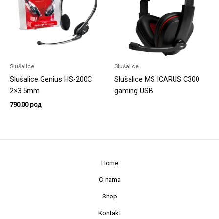
Slušalice
Slušalice
Slušalice Genius HS-200C
Slušalice MS ICARUS C300
2×3.5mm
gaming USB
790.00
рсд
Home
O nama
Shop
Kontakt