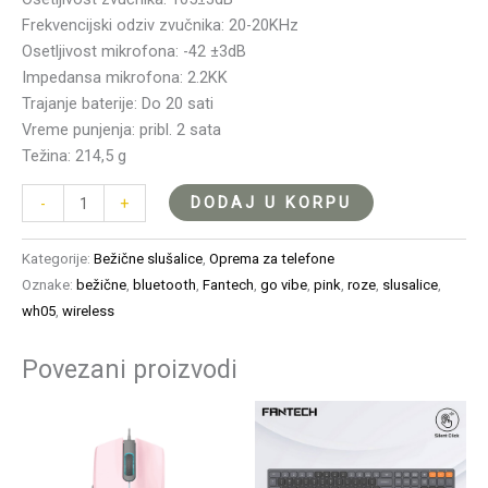
Frekvencijski odziv zvučnika: 20-20KHz
Osetljivost mikrofona: -42 ±3dB
Impedansa mikrofona: 2.2KK
Trajanje baterije: Do 20 sati
Vreme punjenja: pribl. 2 sata
Težina: 214,5 g
DODAJ U KORPU
-
+
Kategorije:
Bežične slušalice
,
Oprema za telefone
Oznake:
bežične
,
bluetooth
,
Fantech
,
go vibe
,
pink
,
roze
,
slusalice
,
wh05
,
wireless
Povezani proizvodi