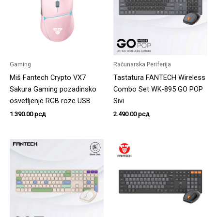
Gaming
Računarska Periferija
Miš Fantech Crypto VX7
Tastatura FANTECH Wireless
Sakura Gaming pozadinsko
Combo Set WK-895 GO POP
osvetljenje RGB roze USB
Sivi
1.390.00
рсд
2.490.00
рсд