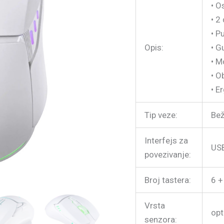
• O
beli
• 2
Punjiva
• P
baterija
Opis:
• G
količina
• M
• O
• E
Tip veze:
Bež
Interfejs za
US
povezivanje:
Broj tastera:
6 +
Vrsta
opt
senzora: