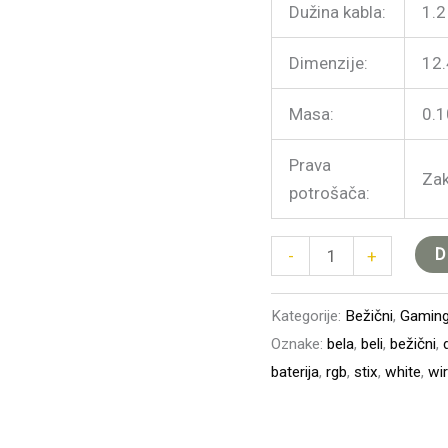
Dužina kabla:
1.
Dimenzije:
12.
Masa:
0.1
Prava
Zak
potrošača:
D
-
+
Kategorije:
Bežični
,
Gamin
Oznake:
bela
,
beli
,
bežični
,
baterija
,
rgb
,
stix
,
white
,
wi