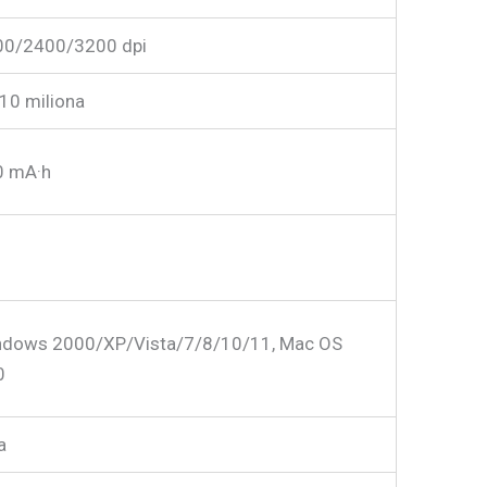
00/2400/3200 dpi
10 miliona
0 mA·h
ndows 2000/XP/Vista/7/8/10/11, Mac OS
0
a