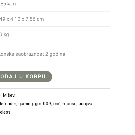
2 ±5% m
49 x 4.12 x 7.56 cm
0 kg
onska saobraznost 2 godine
ODAJ U KORPU
g
,
Miševi
defender
,
gaming
,
gm-009
,
miš
,
mouse
,
punjiva
reless