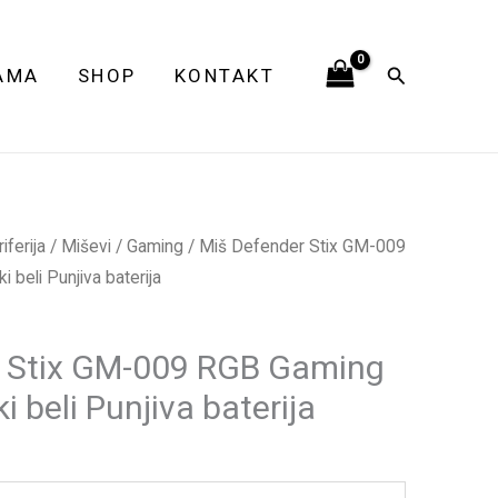
GM-
009
Pretraga
AMA
SHOP
KONTAKT
RGB
Gaming
Bežični
optički
beli
ferija
/
Miševi
/
Gaming
/ Miš Defender Stix GM-009
Punjiva
 beli Punjiva baterija
baterija
količina
r Stix GM-009 RGB Gaming
i beli Punjiva baterija