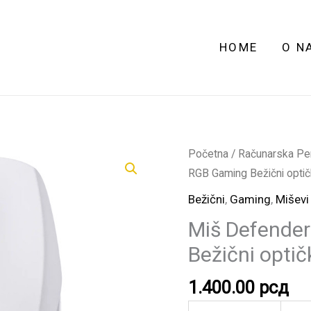
HOME
O N
Miš
Početna
/
Računarska Peri
Defender
RGB Gaming Bežični optički
Stix
Bežični
,
Gaming
,
Miševi
GM-
Miš Defende
009
Bežični optičk
RGB
Gaming
1.400.00
рсд
Bežični
optički