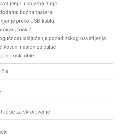
svetljenje u bojama duge
 dodatna bočna tastera
unjenje preko USB-kabla
umirani točkić
ogućnost isključenja pozadinskog osvetljenja
blikovani naslon za palac
rgonomski oblik
ični
B
 točkić za skrolovanje
ički