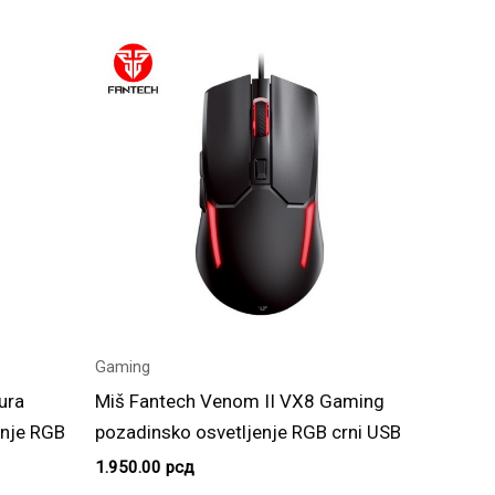
Gaming
ura
Miš Fantech Venom II VX8 Gaming
enje RGB
pozadinsko osvetljenje RGB crni USB
1.950.00
рсд